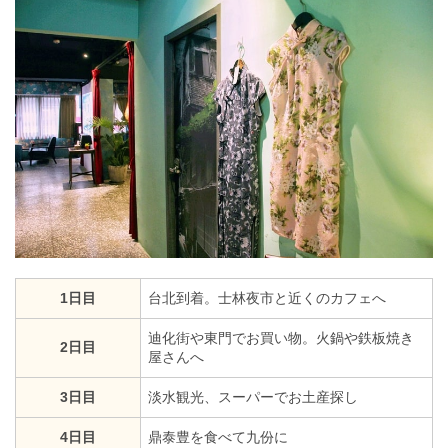
1日目
台北到着。士林夜市と近くのカフェへ
迪化街や東門でお買い物。火鍋や鉄板焼き
2日目
屋さんへ
3日目
淡水観光、スーパーでお土産探し
4日目
鼎泰豊を食べて九份に