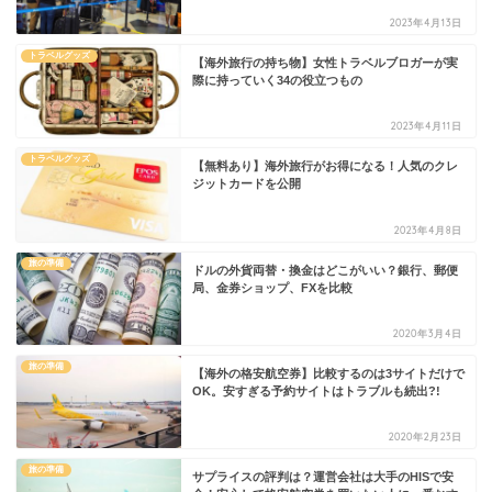
2023年4月13日
トラベルグッズ
【海外旅行の持ち物】女性トラベルブロガーが実
際に持っていく34の役立つもの
2023年4月11日
トラベルグッズ
【無料あり】海外旅行がお得になる！人気のクレ
ジットカードを公開
2023年4月8日
旅の準備
ドルの外貨両替・換金はどこがいい？銀行、郵便
局、金券ショップ、FXを比較
2020年3月4日
旅の準備
【海外の格安航空券】比較するのは3サイトだけで
OK。安すぎる予約サイトはトラブルも続出?!
2020年2月23日
旅の準備
サプライスの評判は？運営会社は大手のHISで安