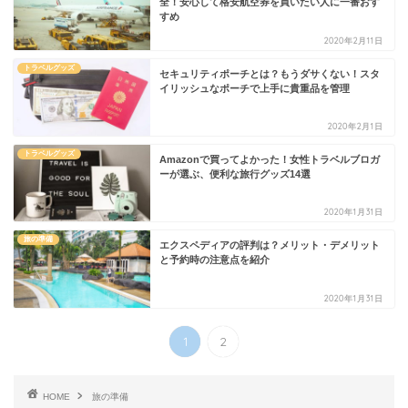
全！安心して格安航空券を買いたい人に一番おす
すめ
2020年2月11日
トラベルグッズ
セキュリティポーチとは？もうダサくない！スタ
イリッシュなポーチで上手に貴重品を管理
2020年2月1日
トラベルグッズ
Amazonで買ってよかった！女性トラベルブロガ
ーが選ぶ、便利な旅行グッズ14選
2020年1月31日
旅の準備
エクスペディアの評判は？メリット・デメリット
と予約時の注意点を紹介
2020年1月31日
1
2
HOME
旅の準備